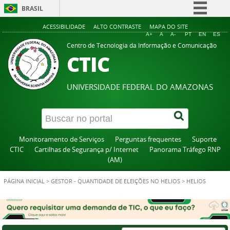
BRASIL
Simplifique!
ACESSIBILIDADE
ALTO CONTRASTE
MAPA DO SITE
A+
A
A-
PT
EN
ES
Comunica BR
Centro de Tecnologia da Informação e Comunicação
CTIC
Participe
Acesso à informação
UNIVERSIDADE FEDERAL DO AMAZONAS
Legislação
Canais
Monitoramento de Serviços
Perguntas frequentes
Suporte
CTIC
Cartilhas de Segurança p/ Internet
Panorama Tráfego RNP
(AM)
PÁGINA INICIAL
>
GESTOR - QUANTIDADE DE ELEIÇÕES NO HELIOS
>
HELIOS