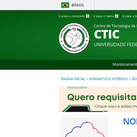
BRASIL
Ir para o conteúdo
1
Ir para o menu
2
Ir para a
Centro de Tecnologia da
CTIC
UNIVERSIDADE FE
Monitorament
PÁGINA INICIAL
>
NORMATIVOS INTERNOS
>
NO
NO