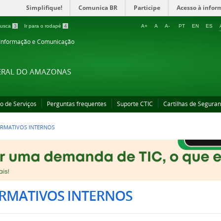
Simplifique!
Comunica BR
Participe
Acesso à infor
 busca
3
Ir para o rodapé
4
A+
A
A-
PT
EN
ES
 Informação e Comunicação
DERAL DO AMAZONAS
o de Serviços
Perguntas frequentes
Suporte CTIC
Cartilhas de Seguran
RMATIVOS INTERNOS
RMATIVOS INTERNOS