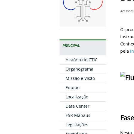
Acessos:
O proc
instru
Conhe
PRINCIPAL
pela
I
História do CTIC
Organograma
Missão e Visão
Equipe
Localização
Data Center
ESR Manaus
Fase
Legislações
Nesta
Agenda da