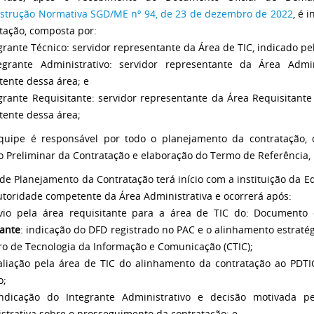
nstrução Normativa SGD/ME nº 94, de 23 de dezembro de 2022
, é 
tação, composta por:
egrante Técnico: servidor representante da Área de TIC, indicado p
egrante Administrativo: servidor representante da Área Admin
ente dessa área; e
egrante Requisitante: servidor representante da Área Requisitante
ente dessa área;
quipe é responsável por todo o planejamento da contratação,
o Preliminar da Contratação e elaboração do Termo de Referência,
 de Planejamento da Contratação terá início com a instituição da 
utoridade competente da Área Administrativa e ocorrerá após:
vio pela área requisitante para a área de TIC do: Documento
ante
: indicação do DFD registrado no PAC e o alinhamento estraté
ro de Tecnologia da Informação e Comunicação (CTIC);
valiação pela área de TIC do alinhamento da contratação ao PDTI
o;
Indicação do Integrante Administrativo e decisão motivada 
strativa sobre o prosseguimento da contratação; e