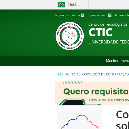
BRASIL
Ir para o conteúdo
1
Ir para o menu
2
Ir para a
Centro de Tecnologia da
CTIC
UNIVERSIDADE FE
Monitorament
PÁGINA INICIAL
>
PROCESSO DE CONTRATAÇÃO
Co
so