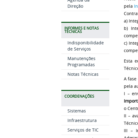
pela
I
Direção
Contra
a) Int
b) Int
INFORMES E NOTAS
TÉCNICAS
compet
Indisponibilidade
c) Int
de Serviços
compet
Manutenções
Esta e
Programadas
Técnic
Notas Técnicas
A fase
pela a
I – en
COORDENAÇÕES
Import
o Cent
Sistemas
II – a
Infraestrutura
Técnic
Serviços de TIC
III – 
Admini