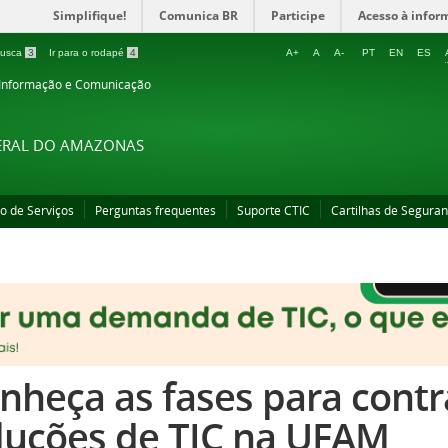
Simplifique!
Comunica BR
Participe
Acesso à infor
 busca
3
Ir para o rodapé
4
A+
A
A-
PT
EN
ES
 Informação e Comunicação
DERAL DO AMAZONAS
o de Serviços
Perguntas frequentes
Suporte CTIC
Cartilhas de Seguran
nheça as fases para cont
luções de TIC na UFAM