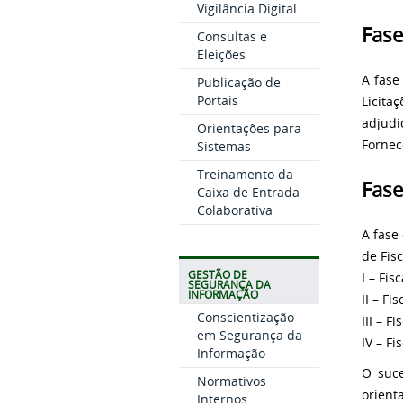
Vigilância Digital
Fase
Consultas e
Eleições
A fase
Publicação de
Portais
Licit
adjudi
Orientações para
Fornec
Sistemas
Treinamento da
Fase
Caixa de Entrada
Colaborativa
A fase
de Fis
GESTÃO DE
I – Fis
SEGURANÇA DA
INFORMAÇÃO
II – Fi
Conscientização
III – F
em Segurança da
IV – Fi
Informação
O suce
Normativos
orient
Internos