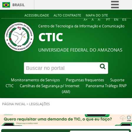
BRASIL
Simplifique!
ACESSIBILIDADE
ALTO CONTRASTE
MAPA DO SITE
A+
A
A-
PT
EN
ES
Comunica BR
Centro de Tecnologia da Informação e Comunicação
CTIC
Participe
Acesso à informação
UNIVERSIDADE FEDERAL DO AMAZONAS
Legislação
Canais
Monitoramento de Serviços
Perguntas frequentes
Suporte
CTIC
Cartilhas de Segurança p/ Internet
Panorama Tráfego RNP
(AM)
PÁGINA INICIAL
>
LEGISLAÇÕES