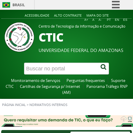
BRASIL
Simplifique!
ACESSIBILIDADE
ALTO CONTRASTE
MAPA DO SITE
A+
A
A-
PT
EN
ES
Comunica BR
Centro de Tecnologia da Informação e Comunicação
CTIC
Participe
Acesso à informação
UNIVERSIDADE FEDERAL DO AMAZONAS
Legislação
Canais
Monitoramento de Serviços
Perguntas frequentes
Suporte
CTIC
Cartilhas de Segurança p/ Internet
Panorama Tráfego RNP
(AM)
PÁGINA INICIAL
>
NORMATIVOS INTERNOS