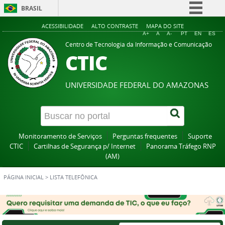
BRASIL
Simplifique!
ACESSIBILIDADE
ALTO CONTRASTE
MAPA DO SITE
A+
A
A-
PT
EN
ES
Comunica BR
Centro de Tecnologia da Informação e Comunicação
CTIC
Participe
Acesso à informação
UNIVERSIDADE FEDERAL DO AMAZONAS
Legislação
Canais
Monitoramento de Serviços
Perguntas frequentes
Suporte
CTIC
Cartilhas de Segurança p/ Internet
Panorama Tráfego RNP
(AM)
PÁGINA INICIAL
>
LISTA TELEFÔNICA