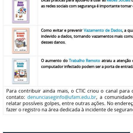
Dicas práticas para ajudá-lo a usar as
Redes Sociais
d
as redes sociais com segurança é importante tomar 
Como evitar e prevenir
Vazamento de Dados
, a q
indevido a dados, tornando vazamentos mais comu
desses danos.
O aumento do
Trabalho Remoto
atraiu a atenção
computador infectado podem ser a porta de entrada 
Para contribuir ainda mais, o CTIC criou o canal para
contato:
denunciaseginfo@ufam.edu.br
, a comunidade
relatar possíveis golpes, entre outras ações. No endere
fazer o registro na área dedicada à incidente de seguran