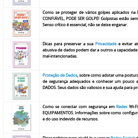
Como se proteger de vários golpes aplicados na
CONFIÁVEL, PODE SER GOLPE! Golpistas estão semp
Senso crítico é essencial, não se deixe enganar.
Dicas para preservar a sua
Privacidade
e evitar a
abusiva de dados podem dar a outros a capacidade de
mal-intencionadas.
Proteção de Dados
, sobre como adotar uma postur
de segurança adequados e conhecer um pouco a le
DADOS. Seus dados são valiosos e sua ajuda para pro
Como se conectar com segurança em
Redes
Wi-F
EQUIPAMENTOS. Informações sobre como configurar o
e do uso indevido de recursos.