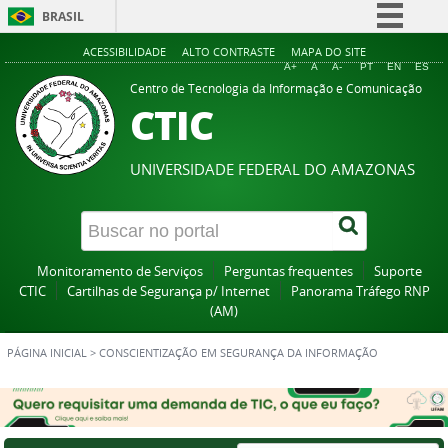
BRASIL
Simplifique!
ACESSIBILIDADE
ALTO CONTRASTE
MAPA DO SITE
A+
A
A-
PT
EN
ES
Comunica BR
Centro de Tecnologia da Informação e Comunicação
CTIC
Participe
Acesso à informação
UNIVERSIDADE FEDERAL DO AMAZONAS
Legislação
Canais
Monitoramento de Serviços
Perguntas frequentes
Suporte
CTIC
Cartilhas de Segurança p/ Internet
Panorama Tráfego RNP
(AM)
PÁGINA INICIAL
>
CONSCIENTIZAÇÃO EM SEGURANÇA DA INFORMAÇÃO