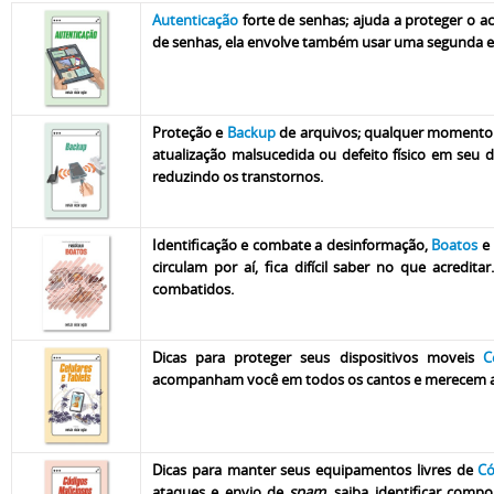
Autenticação
forte de senhas; ajuda a proteger o a
de senhas, ela envolve também usar uma segunda eta
Proteção e
Backup
de arquivos; qualquer momento vo
atualização malsucedida ou defeito físico em seu di
reduzindo os transtornos.
Identificação e combate a desinformação,
Boatos
e 
circulam por aí, fica difícil saber no que acred
combatidos.
Dicas para proteger seus dispositivos moveis
C
acompanham você em todos os cantos e merecem at
Dicas para manter seus equipamentos livres de
Có
ataques e envio de
spam
. saiba identificar com