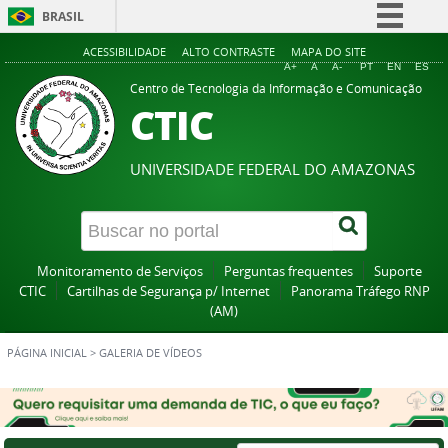
BRASIL
Simplifique!
ACESSIBILIDADE
ALTO CONTRASTE
MAPA DO SITE
A+
A
A-
PT
EN
ES
Comunica BR
Centro de Tecnologia da Informação e Comunicação
CTIC
Participe
Acesso à informação
UNIVERSIDADE FEDERAL DO AMAZONAS
Legislação
Canais
Monitoramento de Serviços
Perguntas frequentes
Suporte
CTIC
Cartilhas de Segurança p/ Internet
Panorama Tráfego RNP
(AM)
PÁGINA INICIAL
>
GALERIA DE VÍDEOS