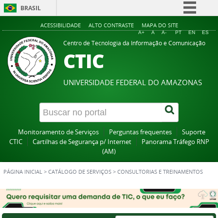
BRASIL
Simplifique!
ACESSIBILIDADE
ALTO CONTRASTE
MAPA DO SITE
A+
A
A-
PT
EN
ES
Comunica BR
Centro de Tecnologia da Informação e Comunicação
CTIC
Participe
Acesso à informação
UNIVERSIDADE FEDERAL DO AMAZONAS
Legislação
Canais
Monitoramento de Serviços
Perguntas frequentes
Suporte
CTIC
Cartilhas de Segurança p/ Internet
Panorama Tráfego RNP
(AM)
PÁGINA INICIAL
>
CATÁLOGO DE SERVIÇOS
>
CONSULTORIAS E TREINAMENTOS