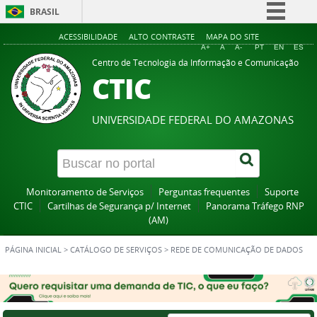
BRASIL
Simplifique!
ACESSIBILIDADE
ALTO CONTRASTE
MAPA DO SITE
A+
A
A-
PT
EN
ES
Comunica BR
Centro de Tecnologia da Informação e Comunicação
CTIC
Participe
Acesso à informação
UNIVERSIDADE FEDERAL DO AMAZONAS
Legislação
Canais
Monitoramento de Serviços
Perguntas frequentes
Suporte
CTIC
Cartilhas de Segurança p/ Internet
Panorama Tráfego RNP
(AM)
PÁGINA INICIAL
>
CATÁLOGO DE SERVIÇOS
>
REDE DE COMUNICAÇÃO DE DADOS