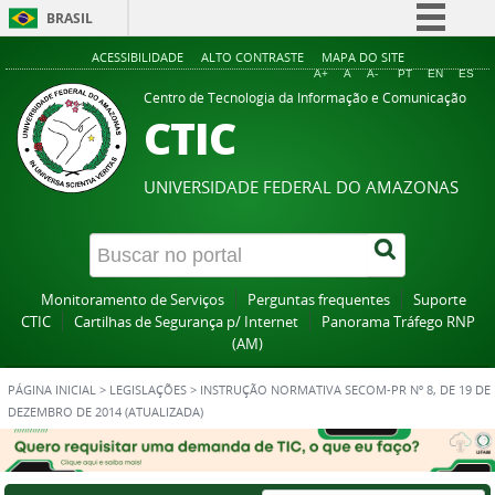
BRASIL
Simplifique!
ACESSIBILIDADE
ALTO CONTRASTE
MAPA DO SITE
A+
A
A-
PT
EN
ES
Comunica BR
Centro de Tecnologia da Informação e Comunicação
CTIC
Participe
Acesso à informação
UNIVERSIDADE FEDERAL DO AMAZONAS
Legislação
Canais
Monitoramento de Serviços
Perguntas frequentes
Suporte
CTIC
Cartilhas de Segurança p/ Internet
Panorama Tráfego RNP
(AM)
PÁGINA INICIAL
>
LEGISLAÇÕES
>
INSTRUÇÃO NORMATIVA SECOM-PR Nº 8, DE 19 DE
DEZEMBRO DE 2014 (ATUALIZADA)