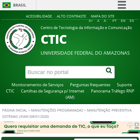
BRASIL
Simplifique!
ACESSIBILIDADE
ALTO CONTRASTE
MAPA DO SITE
A+
A
A-
PT
EN
ES
Comunica BR
Centro de Tecnologia da Informação e Comunicação
CTIC
Participe
Acesso à informação
UNIVERSIDADE FEDERAL DO AMAZONAS
Legislação
Canais
Monitoramento de Serviços
Perguntas frequentes
Suporte
CTIC
Cartilhas de Segurança p/ Internet
Panorama Tráfego RNP
(AM)
PÁGINA INICIAL
>
MANUTENÇÕES PROGRAMADAS
>
MANUTENÇÃO PREVENTIVA
SISTEMAS UFAM (09/01/2020)