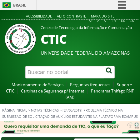
BRASIL
Simplifique!
ACESSIBILIDADE
ALTO CONTRASTE
MAPA DO SITE
A+
A
A-
PT
EN
ES
Comunica BR
Centro de Tecnologia da Informação e Comunicação
CTIC
Participe
Acesso à informação
UNIVERSIDADE FEDERAL DO AMAZONAS
Legislação
Canais
Monitoramento de Serviços
Perguntas frequentes
Suporte
CTIC
Cartilhas de Segurança p/ Internet
Panorama Tráfego RNP
(AM)
PÁGINA INICIAL
>
NOTAS TÉCNICAS
>
[24/05/2019] PROBLEMA TÉCNICO NA
SUBMISSÃO DE SOLICITAÇÃO DE AUXÍLIOS ESTUDANTIS NA PLATAFORMA ECAMPUS