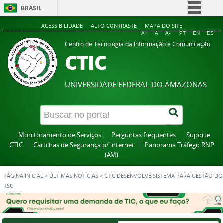
BRASIL
Simplifique!
ACESSIBILIDADE
ALTO CONTRASTE
MAPA DO SITE
A+
A
A-
PT
EN
ES
Comunica BR
Centro de Tecnologia da Informação e Comunicação
CTIC
Participe
Acesso à informação
UNIVERSIDADE FEDERAL DO AMAZONAS
Legislação
Canais
Monitoramento de Serviços
Perguntas frequentes
Suporte
CTIC
Cartilhas de Segurança p/ Internet
Panorama Tráfego RNP
(AM)
PÁGINA INICIAL
>
ÚLTIMAS NOTÍCIAS
>
CTIC DESENVOLVE SISTEMA PARA GESTÃO DO
RSC