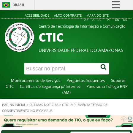
BRASIL
Simplifique!
ACESSIBILIDADE
ALTO CONTRASTE
MAPA DO SITE
A+
A
A-
PT
EN
ES
Comunica BR
Centro de Tecnologia da Informação e Comunicação
CTIC
Participe
Acesso à informação
UNIVERSIDADE FEDERAL DO AMAZONAS
Legislação
Canais
Monitoramento de Serviços
Perguntas frequentes
Suporte
CTIC
Cartilhas de Segurança p/ Internet
Panorama Tráfego RNP
(AM)
PÁGINA INICIAL
>
ÚLTIMAS NOTÍCIAS
>
CTIC IMPLEMENTA TERMO DE
CONSENTIMENTO NO E-CAMPUS