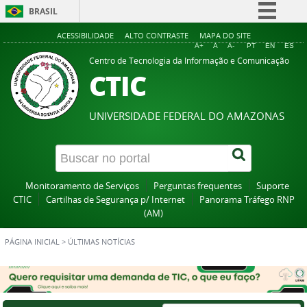
BRASIL
Simplifique!
ACESSIBILIDADE
ALTO CONTRASTE
MAPA DO SITE
A+
A
A-
PT
EN
ES
Comunica BR
Centro de Tecnologia da Informação e Comunicação
CTIC
Participe
Acesso à informação
UNIVERSIDADE FEDERAL DO AMAZONAS
Legislação
Canais
Monitoramento de Serviços
Perguntas frequentes
Suporte
CTIC
Cartilhas de Segurança p/ Internet
Panorama Tráfego RNP
(AM)
PÁGINA INICIAL
>
ÚLTIMAS NOTÍCIAS